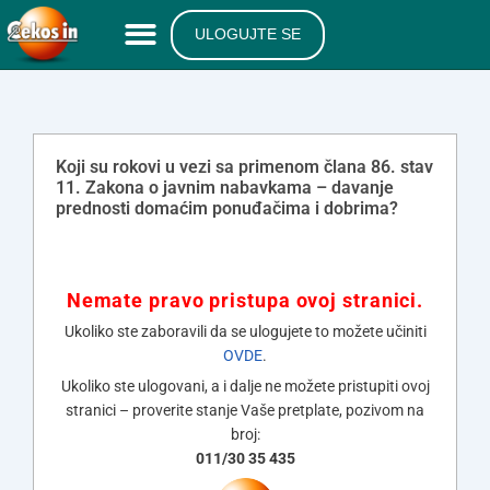
ULOGUJTE SE
Koji su rokovi u vezi sa primenom člana 86. stav
11. Zakona o javnim nabavkama – davanje
prednosti domaćim ponuđačima i dobrima?
Nemate pravo pristupa ovoj stranici.
Ukoliko ste zaboravili da se ulogujete to možete učiniti
OVDE
.
Ukoliko ste ulogovani, a i dalje ne možete pristupiti ovoj
stranici – proverite stanje Vaše pretplate, pozivom na
broj:
011/30 35 435