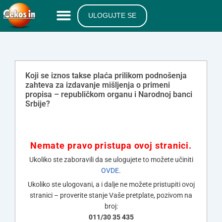
ULOGUJTE SE
Koji se iznos takse plaća prilikom podnošenja
zahteva za izdavanje mišljenja o primeni
propisa – republičkom organu i Narodnoj banci
Srbije?
Nemate pravo pristupa ovoj stranici.
Ukoliko ste zaboravili da se ulogujete to možete učiniti
OVDE
.
Ukoliko ste ulogovani, a i dalje ne možete pristupiti ovoj
stranici – proverite stanje Vaše pretplate, pozivom na
broj:
011/30 35 435