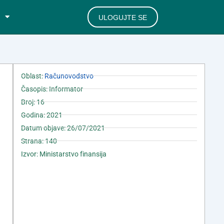
ULOGUJTE SE
Oblast:
Računovodstvo
Časopis: Informator
Broj: 16
Godina: 2021
Datum objave: 26/07/2021
Strana: 140
Izvor: Ministarstvo finansija