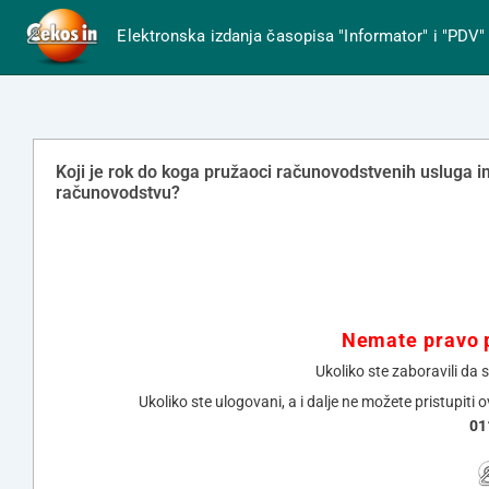
Elektronska izdanja časopisa "Informator" i "PDV"
Koji je rok do koga pružaoci računovodstvenih usluga
računovodstvu?
Nemate pravo p
Ukoliko ste zaboravili da 
Ukoliko ste ulogovani, a i dalje ne možete pristupiti 
01