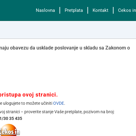
Naslovna
Pretplata
Kontakt
Cekos in
 imaju obavezu da usklade poslovanje u skladu sa Zakonom o
ristupa ovoj stranici.
se ulogujete to možete učiniti
OVDE
.
ovoj stranici – proverite stanje Vaše pretplate, pozivom na broj:
1/30 35 435