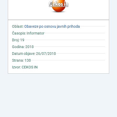
Oblast:
Obaveze po osnovu javnih prihoda
Časopis: Informator
Broj: 19
Godina: 2018
Datum objave: 26/07/2018
Strana: 138
Izvor: CEKOS IN