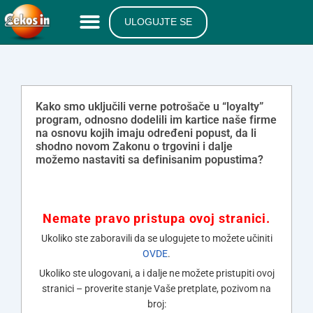
ULOGUJTE SE
Kako smo uključili verne potrošače u “loyalty”
program, odnosno dodelili im kartice naše firme
na osnovu kojih imaju određeni popust, da li
shodno novom Zakonu o trgovini i dalje
možemo nastaviti sa definisanim popustima?
Nemate pravo pristupa ovoj stranici.
Ukoliko ste zaboravili da se ulogujete to možete učiniti
OVDE
.
Ukoliko ste ulogovani, a i dalje ne možete pristupiti ovoj
stranici – proverite stanje Vaše pretplate, pozivom na
broj: