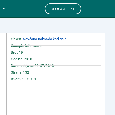
ULOGUJTE SE
Oblast:
Novčana naknada kod NSZ
Časopis: Informator
Broj: 19
Godina: 2018
Datum objave: 26/07/2018
Strana: 132
Izvor: CEKOS IN