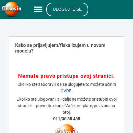
ULOGUJTE SE
Kako se prijavljujem/fiskalizujem u novom
modelu?
Nemate pravo pristupa ovoj stranici.
Ukoliko ste zaboravili da se ulogujete to možete učiniti
OVDE
.
Ukoliko ste ulogovani, a i dalje ne možete pristupiti ovoj
stranici – proverite stanje Vaše pretplate, pozivom na
broj:
011/30 35 435