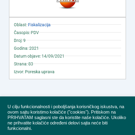
Oblast:
Fiskalizacija
Časopis: PDV
Broj: 9
Godina: 2021
Datum objave: 14/09/2021
Strana: 83
Izvor: Poreska uprava
U cilju funkcionalnosti i poboljšanja korisničkog iskustva, na
ovom sajtu koristimo kolačiće ("cookies"). Pritiskom na
PRIHVATAM saglasni ste da koristite naše kolačiće. Ukoliko
ne prihvatite kolačiće određeni delovi sajta neće biti
funkcionalni.