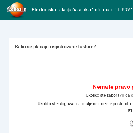
Elektronska izdanja časopisa "Informator" i "PDV"
Kako se plaćaju registrovane fakture?
Nemate pravo p
Ukoliko ste zaboravili da 
Ukoliko ste ulogovani, a i dalje ne možete pristupiti 
01