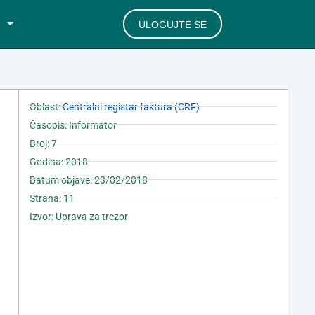
ULOGUJTE SE
Oblast:
Centralni registar faktura (CRF)
Časopis: Informator
Broj: 7
Godina: 2018
Datum objave: 23/02/2018
Strana: 11
Izvor: Uprava za trezor