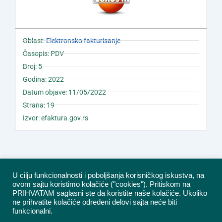
Oblast:
Elektronsko fakturisanje
Časopis: PDV
Broj: 5
Godina: 2022
Datum objave: 11/05/2022
Strana: 19
Izvor: efaktura.gov.rs
U cilju funkcionalnosti i poboljšanja korisničkog iskustva, na
ovom sajtu koristimo kolačiće ("cookies"). Pritiskom na
PRIHVATAM saglasni ste da koristite naše kolačiće. Ukoliko
ne prihvatite kolačiće određeni delovi sajta neće biti
funkcionalni.