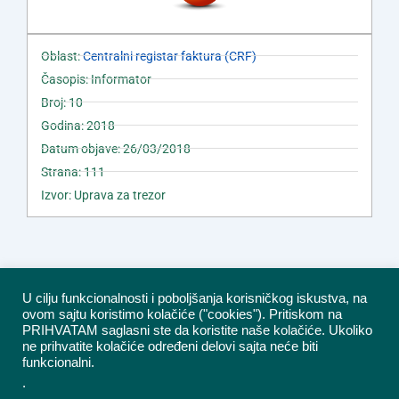
Oblast:
Centralni registar faktura (CRF)
Časopis: Informator
Broj: 10
Godina: 2018
Datum objave: 26/03/2018
Strana: 111
Izvor: Uprava za trezor
U cilju funkcionalnosti i poboljšanja korisničkog iskustva, na
ovom sajtu koristimo kolačiće ("cookies"). Pritiskom na
PRIHVATAM saglasni ste da koristite naše kolačiće. Ukoliko
ne prihvatite kolačiće određeni delovi sajta neće biti
funkcionalni.
.