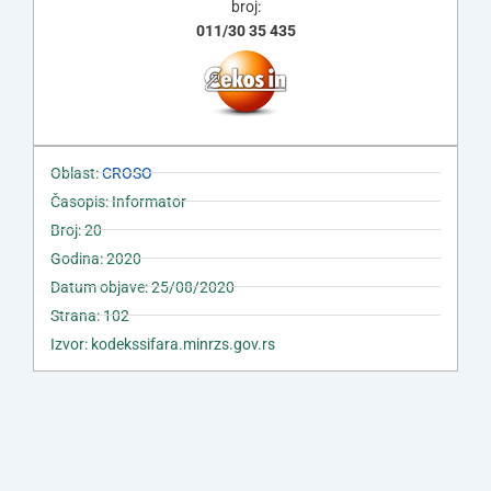
broj:
011/30 35 435
Oblast:
CROSO
Časopis: Informator
Broj: 20
Godina: 2020
Datum objave: 25/08/2020
Strana: 102
Izvor: kodekssifara.minrzs.gov.rs