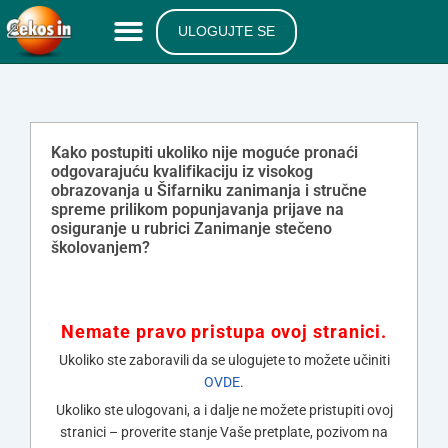
ULOGUJTE SE
Kako postupiti ukoliko nije moguće pronaći
odgovarajuću kvalifikaciju iz visokog
obrazovanja u Šifarniku zanimanja i stručne
spreme prilikom popunjavanja prijave na
osiguranje u rubrici Zanimanje stečeno
školovanjem?
Nemate pravo pristupa ovoj stranici.
Ukoliko ste zaboravili da se ulogujete to možete učiniti
OVDE
.
Ukoliko ste ulogovani, a i dalje ne možete pristupiti ovoj
stranici – proverite stanje Vaše pretplate, pozivom na