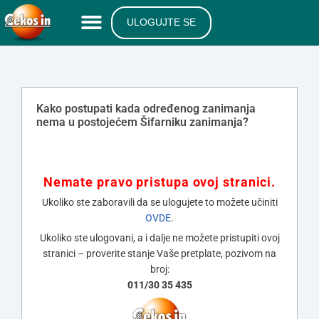
ULOGUJTE SE
Kako postupati kada određenog zanimanja
nema u postojećem Šifarniku zanimanja?
Nemate pravo pristupa ovoj stranici.
Ukoliko ste zaboravili da se ulogujete to možete učiniti
OVDE
.
Ukoliko ste ulogovani, a i dalje ne možete pristupiti ovoj
stranici – proverite stanje Vaše pretplate, pozivom na
broj:
011/30 35 435