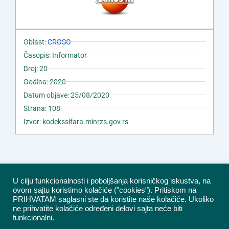
Oblast:
CROSO
Časopis: Informator
Broj: 20
Godina: 2020
Datum objave: 25/08/2020
Strana: 108
Izvor: kodekssifara.minrzs.gov.rs
U cilju funkcionalnosti i poboljšanja korisničkog iskustva, na
ovom sajtu koristimo kolačiće ("cookies"). Pritiskom na
PRIHVATAM saglasni ste da koristite naše kolačiće. Ukoliko
ne prihvatite kolačiće određeni delovi sajta neće biti
funkcionalni.