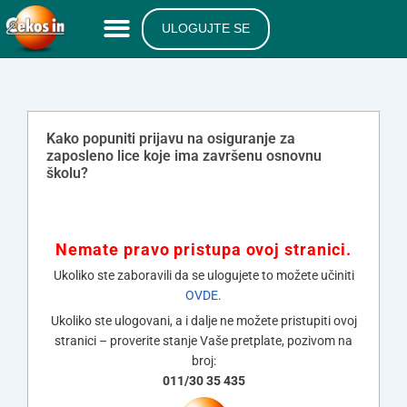
ULOGUJTE SE
Kako popuniti prijavu na osiguranje za
zaposleno lice koje ima završenu osnovnu
školu?
Nemate pravo pristupa ovoj stranici.
Ukoliko ste zaboravili da se ulogujete to možete učiniti
OVDE
.
Ukoliko ste ulogovani, a i dalje ne možete pristupiti ovoj
stranici – proverite stanje Vaše pretplate, pozivom na
broj:
011/30 35 435