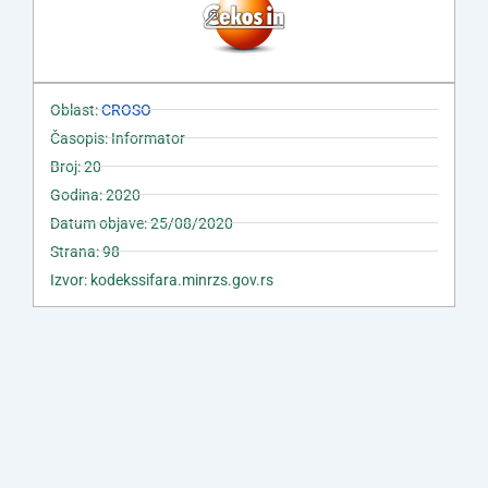
Oblast:
CROSO
Časopis: Informator
Broj: 20
Godina: 2020
Datum objave: 25/08/2020
Strana: 98
Izvor: kodekssifara.minrzs.gov.rs