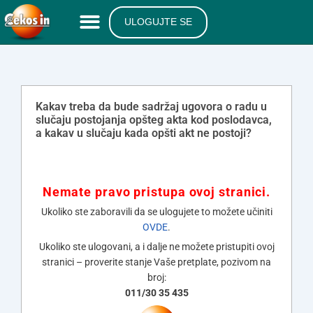
ULOGUJTE SE
Kakav treba da bude sadržaj ugovora o radu u
slučaju postojanja opšteg akta kod poslodavca,
a kakav u slučaju kada opšti akt ne postoji?
Nemate pravo pristupa ovoj stranici.
Ukoliko ste zaboravili da se ulogujete to možete učiniti
OVDE
.
Ukoliko ste ulogovani, a i dalje ne možete pristupiti ovoj
stranici – proverite stanje Vaše pretplate, pozivom na
broj:
011/30 35 435