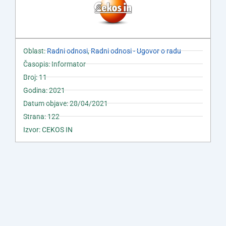
Oblast:
Radni odnosi
,
Radni odnosi - Ugovor o radu
Časopis: Informator
Broj: 11
Godina: 2021
Datum objave: 28/04/2021
Strana: 122
Izvor: CEKOS IN