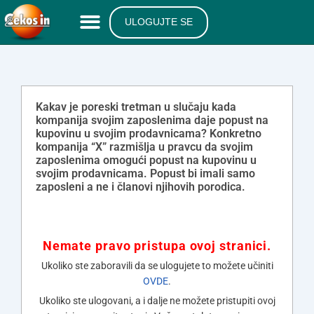
ULOGUJTE SE
Kakav je poreski tretman u slučaju kada
kompanija svojim zaposlenima daje popust na
kupovinu u svojim prodavnicama? Konkretno
kompanija “X” razmišlja u pravcu da svojim
zaposlenima omogući popust na kupovinu u
svojim prodavnicama. Popust bi imali samo
zaposleni a ne i članovi njihovih porodica.
Nemate pravo pristupa ovoj stranici.
Ukoliko ste zaboravili da se ulogujete to možete učiniti
OVDE
.
Ukoliko ste ulogovani, a i dalje ne možete pristupiti ovoj