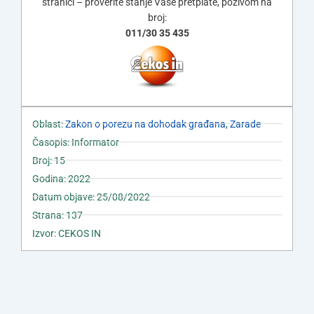
stranici – proverite stanje Vaše pretplate, pozivom na
broj:
011/30 35 435
Oblast:
Zakon o porezu na dohodak građana
,
Zarade
Časopis: Informator
Broj: 15
Godina: 2022
Datum objave: 25/08/2022
Strana: 137
Izvor: CEKOS IN