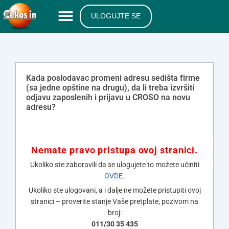
ULOGUJTE SE
Kada poslodavac promeni adresu sedišta firme
(sa jedne opštine na drugu), da li treba izvršiti
odjavu zaposlenih i prijavu u CROSO na novu
adresu?
Nemate pravo pristupa ovoj stranici.
Ukoliko ste zaboravili da se ulogujete to možete učiniti
OVDE
.
Ukoliko ste ulogovani, a i dalje ne možete pristupiti ovoj
stranici – proverite stanje Vaše pretplate, pozivom na
broj:
011/30 35 435