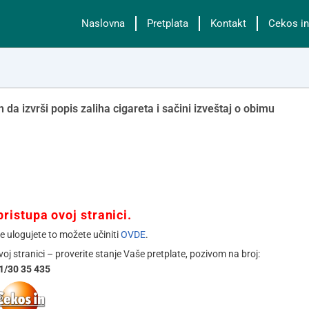
Naslovna
Pretplata
Kontakt
Cekos in
a izvrši popis zaliha cigareta i sačini izveštaj o obimu
ristupa ovoj stranici.
se ulogujete to možete učiniti
OVDE
.
ovoj stranici – proverite stanje Vaše pretplate, pozivom na broj:
1/30 35 435