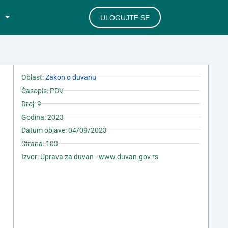
ULOGUJTE SE
Oblast:
Zakon o duvanu
Časopis: PDV
Broj: 9
Godina: 2023
Datum objave: 04/09/2023
Strana: 103
Izvor: Uprava za duvan - www.duvan.gov.rs