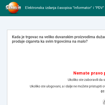
Elektronska izdanja časopisa "Informator" i "PDV"
Kada je trgovac na veliko duvanskim proizvodima dužan d
prodaje cigareta ka svim trgovcima na malo?
Nemate pravo p
Ukoliko ste zaboravili da 
Ukoliko ste ulogovani, a i dalje ne možete pristupiti 
01