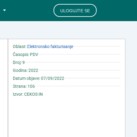
ULOGUJTE SE
Oblast:
Elektronsko fakturisanje
Časopis: PDV
Broj: 9
Godina: 2022
Datum objave: 07/09/2022
Strana: 106
Izvor: CEKOS IN