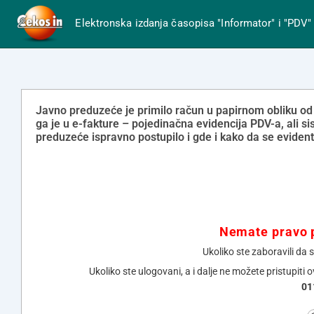
Elektronska izdanja časopisa "Informator" i "PDV"
Javno preduzeće je primilo račun u papirnom obliku od pr
ga je u e-fakture – pojedinačna evidencija PDV-a, ali si
preduzeće ispravno postupilo i gde i kako da se evident
Nemate pravo p
Ukoliko ste zaboravili da 
Ukoliko ste ulogovani, a i dalje ne možete pristupiti 
01