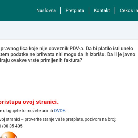
Naslovna
Pretplata
Kontakt
Cekos in
avnog lica koje nije obveznik PDV-a. Da bi platilo isti unelo
stem podatke ne prihvata niti mogu da ih izbrišu. Da li je javno
iraju ovakve vrste primljenih faktura?
ristupa ovoj stranici.
se ulogujete to možete učiniti
OVDE
.
ovoj stranici – proverite stanje Vaše pretplate, pozivom na broj:
1/30 35 435