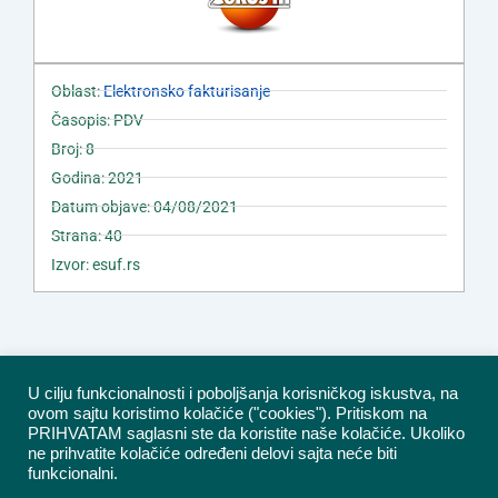
Oblast:
Elektronsko fakturisanje
Časopis: PDV
Broj: 8
Godina: 2021
Datum objave: 04/08/2021
Strana: 40
Izvor: esuf.rs
U cilju funkcionalnosti i poboljšanja korisničkog iskustva, na
ovom sajtu koristimo kolačiće ("cookies"). Pritiskom na
PRIHVATAM saglasni ste da koristite naše kolačiće. Ukoliko
ne prihvatite kolačiće određeni delovi sajta neće biti
funkcionalni.