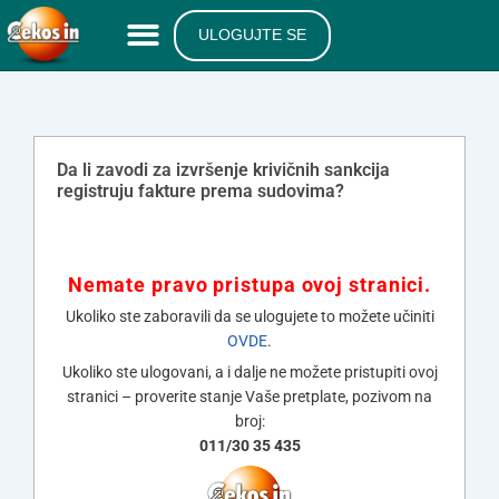
ULOGUJTE SE
Da li zavodi za izvršenje krivičnih sankcija
registruju fakture prema sudovima?
Nemate pravo pristupa ovoj stranici.
Ukoliko ste zaboravili da se ulogujete to možete učiniti
OVDE
.
Ukoliko ste ulogovani, a i dalje ne možete pristupiti ovoj
stranici – proverite stanje Vaše pretplate, pozivom na
broj:
011/30 35 435