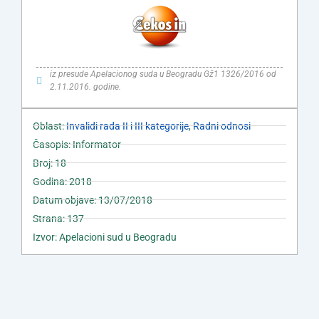
iz presude Apelacionog suda u Beogradu Gž1 1326/2016 od
2.11.2016. godine.
Oblast:
Invalidi rada II i III kategorije
,
Radni odnosi
Časopis: Informator
Broj: 18
Godina: 2018
Datum objave: 13/07/2018
Strana: 137
Izvor: Apelacioni sud u Beogradu