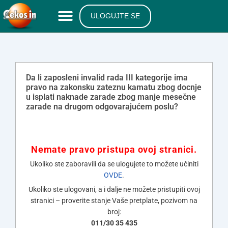
ULOGUJTE SE
Da li zaposleni invalid rada III kategorije ima
pravo na zakonsku zateznu kamatu zbog docnje
u isplati naknade zarade zbog manje mesečne
zarade na drugom odgovarajućem poslu?
Nemate pravo pristupa ovoj stranici.
Ukoliko ste zaboravili da se ulogujete to možete učiniti
OVDE
.
Ukoliko ste ulogovani, a i dalje ne možete pristupiti ovoj
stranici – proverite stanje Vaše pretplate, pozivom na
broj:
011/30 35 435