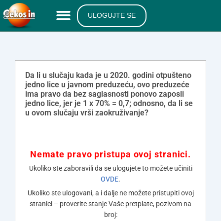
ULOGUJTE SE
Da li u slučaju kada je u 2020. godini otpušteno
jedno lice u javnom preduzeću, ovo preduzeće
ima pravo da bez saglasnosti ponovo zaposli
jedno lice, jer je 1 x 70% = 0,7; odnosno, da li se
u ovom slučaju vrši zaokruživanje?
Nemate pravo pristupa ovoj stranici.
Ukoliko ste zaboravili da se ulogujete to možete učiniti
OVDE
.
Ukoliko ste ulogovani, a i dalje ne možete pristupiti ovoj
stranici – proverite stanje Vaše pretplate, pozivom na
broj: