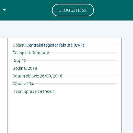
ULOGUJTE SE
Oblast:
Centralni registar faktura (CRF)
Časopis: Informator
Broj: 10
Godina: 2018
Datum objave: 26/03/2018
Strana: 114
Izvor: Uprava za trezor