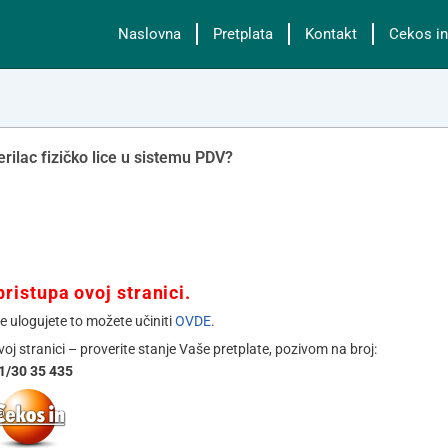
Naslovna
Pretplata
Kontakt
Cekos in
rilac fizičko lice u sistemu PDV?
ristupa ovoj stranici.
se ulogujete to možete učiniti
OVDE
.
ovoj stranici – proverite stanje Vaše pretplate, pozivom na broj:
1/30 35 435