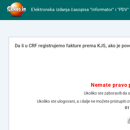
Elektronska izdanja časopisa "Informator" i "PDV"
Da li u CRF registrujemo fakture prema KJS, ako je pove
Nemate pravo p
Ukoliko ste zaboravili da 
Ukoliko ste ulogovani, a i dalje ne možete pristupiti 
01