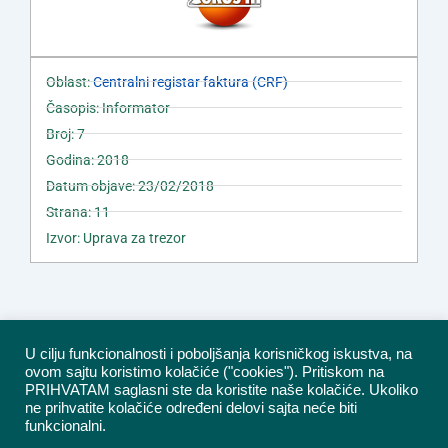
Oblast:
Centralni registar faktura (CRF)
Časopis: Informator
Broj: 7
Godina: 2018
Datum objave: 23/02/2018
Strana: 11
Izvor: Uprava za trezor
U cilju funkcionalnosti i poboljšanja korisničkog iskustva, na
ovom sajtu koristimo kolačiće ("cookies"). Pritiskom na
PRIHVATAM saglasni ste da koristite naše kolačiće. Ukoliko
ne prihvatite kolačiće određeni delovi sajta neće biti
funkcionalni.