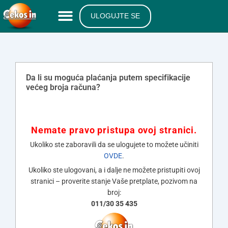
ULOGUJTE SE
Da li su moguća plaćanja putem specifikacije
većeg broja računa?
Nemate pravo pristupa ovoj stranici.
Ukoliko ste zaboravili da se ulogujete to možete učiniti
OVDE
.
Ukoliko ste ulogovani, a i dalje ne možete pristupiti ovoj
stranici – proverite stanje Vaše pretplate, pozivom na
broj:
011/30 35 435