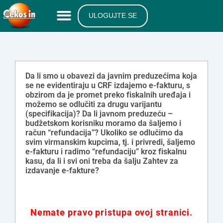
ULOGUJTE SE
Da li smo u obavezi da javnim preduzećima koja
se ne evidentiraju u CRF izdajemo e-fakturu, s
obzirom da je promet preko fiskalnih uređaja i
možemo se odlučiti za drugu varijantu
(specifikacija)? Da li javnom preduzeću –
budžetskom korisniku moramo da šaljemo i
račun “refundacija”? Ukoliko se odlučimo da
svim virmanskim kupcima, tj. i privredi, šaljemo
e-fakturu i radimo “refundaciju” kroz fiskalnu
kasu, da li i svi oni treba da šalju Zahtev za
izdavanje e-fakture?
Nemate pravo pristupa ovoj stranici.