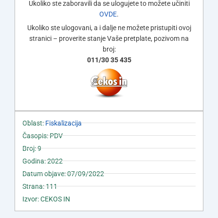
Ukoliko ste zaboravili da se ulogujete to možete učiniti
OVDE
.
Ukoliko ste ulogovani, a i dalje ne možete pristupiti ovoj
stranici – proverite stanje Vaše pretplate, pozivom na
broj:
011/30 35 435
Oblast:
Fiskalizacija
Časopis: PDV
Broj: 9
Godina: 2022
Datum objave: 07/09/2022
Strana: 111
Izvor: CEKOS IN