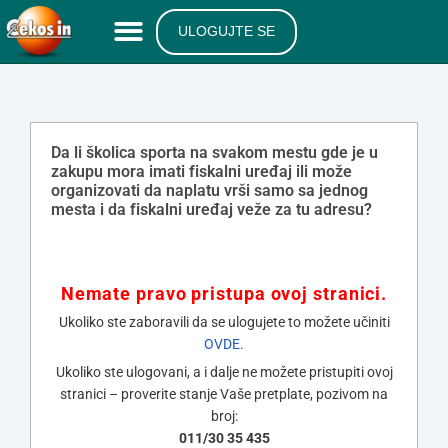
ULOGUJTE SE
Da li školica sporta na svakom mestu gde je u
zakupu mora imati fiskalni uređaj ili može
organizovati da naplatu vrši samo sa jednog
mesta i da fiskalni uređaj veže za tu adresu?
Nemate pravo pristupa ovoj stranici.
Ukoliko ste zaboravili da se ulogujete to možete učiniti
OVDE
.
Ukoliko ste ulogovani, a i dalje ne možete pristupiti ovoj
stranici – proverite stanje Vaše pretplate, pozivom na
broj:
011/30 35 435