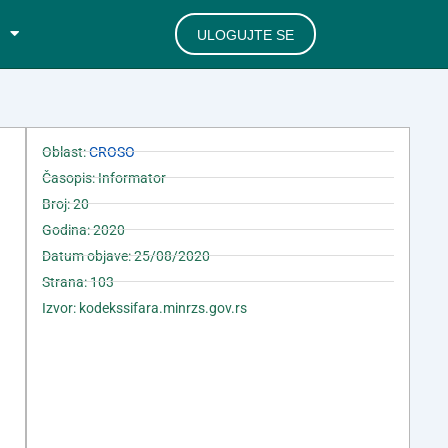
ULOGUJTE SE
Oblast:
CROSO
Časopis: Informator
Broj: 20
Godina: 2020
Datum objave: 25/08/2020
Strana: 103
Izvor: kodekssifara.minrzs.gov.rs