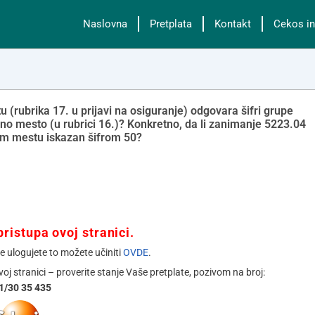
Naslovna
Pretplata
Kontakt
Cekos in
(rubrika 17. u prijavi na osiguranje) odgovara šifri grupe
adno mesto (u rubrici 16.)? Konkretno, da li zanimanje 5223.04
om mestu iskazan šifrom 50?
ristupa ovoj stranici.
se ulogujete to možete učiniti
OVDE
.
ovoj stranici – proverite stanje Vaše pretplate, pozivom na broj:
1/30 35 435