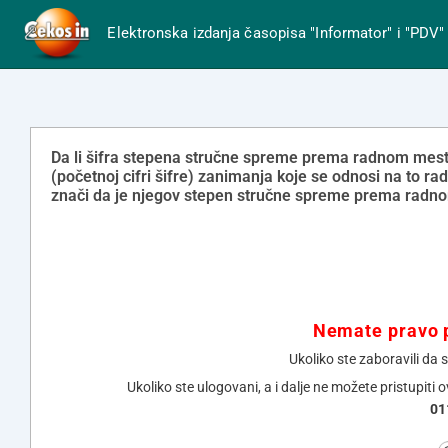
Elektronska izdanja časopisa "Informator" i "PDV"
Da li šifra stepena stručne spreme prema radnom mestu 
(početnoj cifri šifre) zanimanja koje se odnosi na to r
znači da je njegov stepen stručne spreme prema radn
Nemate pravo p
Ukoliko ste zaboravili da 
Ukoliko ste ulogovani, a i dalje ne možete pristupiti 
01