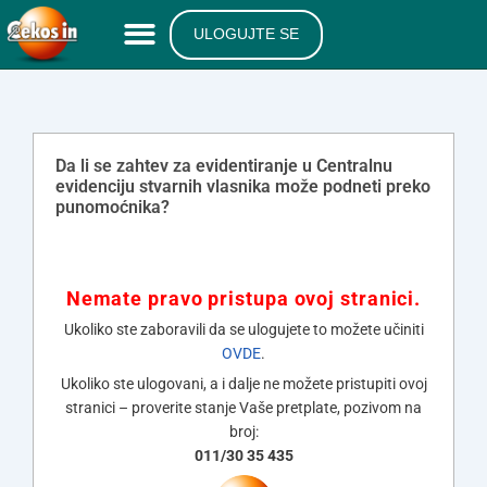
ULOGUJTE SE
Da li se zahtev za evidentiranje u Centralnu
evidenciju stvarnih vlasnika može podneti preko
punomoćnika?
Nemate pravo pristupa ovoj stranici.
Ukoliko ste zaboravili da se ulogujete to možete učiniti
OVDE
.
Ukoliko ste ulogovani, a i dalje ne možete pristupiti ovoj
stranici – proverite stanje Vaše pretplate, pozivom na
broj:
011/30 35 435