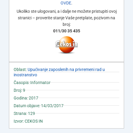
OVDE
.
Ukoliko ste ulogovani, a i dalje ne možete pristupiti ovoj
stranici – proverite stanje Vaše pretplate, pozivom na
broj:
011/30 35 435
Oblast:
Upućivanje zaposlenih na privremeni rad u
inostranstvo
Časopis: Informator
Broj: 9
Godina: 2017
Datum objave: 14/03/2017
Strana: 129
Izvor: CEKOS IN