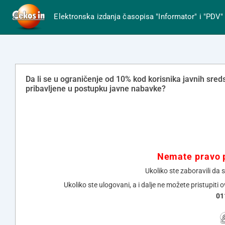
Elektronska izdanja časopisa "Informator" i "PDV"
Da li se u ograničenje od 10% kod korisnika javnih sre
pribavljene u postupku javne nabavke?
Nemate pravo p
Ukoliko ste zaboravili da 
Ukoliko ste ulogovani, a i dalje ne možete pristupiti 
01