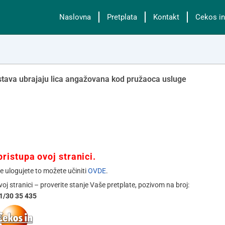
Naslovna
Pretplata
Kontakt
Cekos in
dstava ubrajaju lica angažovana kod pružaoca usluge
ristupa ovoj stranici.
se ulogujete to možete učiniti
OVDE
.
ovoj stranici – proverite stanje Vaše pretplate, pozivom na broj:
1/30 35 435