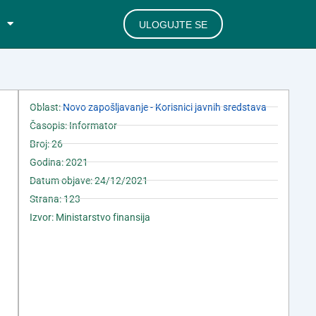
ULOGUJTE SE
Oblast:
Novo zapošljavanje - Korisnici javnih sredstava
Časopis: Informator
Broj: 26
Godina: 2021
Datum objave: 24/12/2021
Strana: 123
Izvor: Ministarstvo finansija