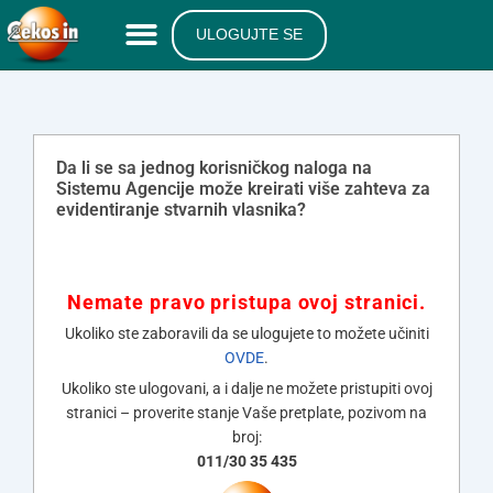
ULOGUJTE SE
Da li se sa jednog korisničkog naloga na
Sistemu Agencije može kreirati više zahteva za
evidentiranje stvarnih vlasnika?
Nemate pravo pristupa ovoj stranici.
Ukoliko ste zaboravili da se ulogujete to možete učiniti
OVDE
.
Ukoliko ste ulogovani, a i dalje ne možete pristupiti ovoj
stranici – proverite stanje Vaše pretplate, pozivom na
broj:
011/30 35 435