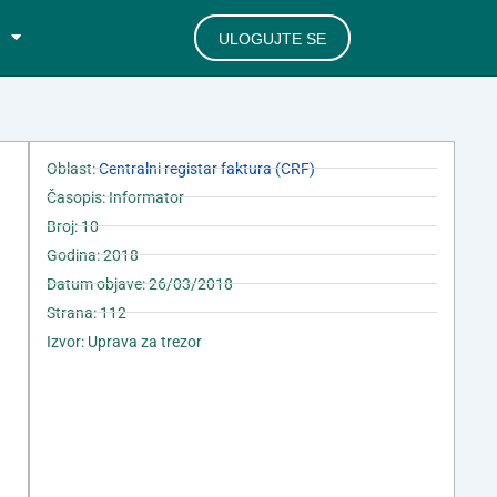
ULOGUJTE SE
Oblast:
Centralni registar faktura (CRF)
Časopis: Informator
Broj: 10
Godina: 2018
Datum objave: 26/03/2018
Strana: 112
Izvor: Uprava za trezor