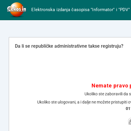
Elektronska izdanja časopisa "Informator" i "PDV"
Da li se republičke administrativne takse registruju?
Nemate pravo p
Ukoliko ste zaboravili da 
Ukoliko ste ulogovani, a i dalje ne možete pristupiti 
01