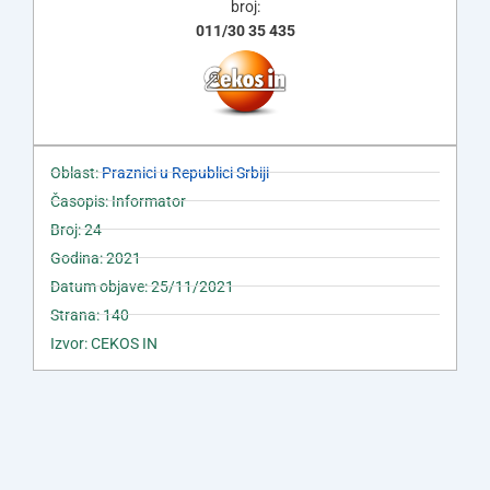
broj:
011/30 35 435
Oblast:
Praznici u Republici Srbiji
Časopis: Informator
Broj: 24
Godina: 2021
Datum objave: 25/11/2021
Strana: 140
Izvor: CEKOS IN