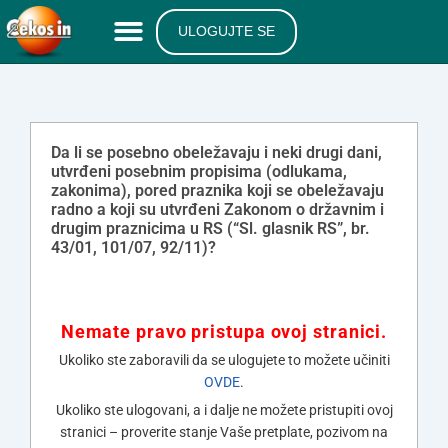
ULOGUJTE SE
Da li se posebno obeležavaju i neki drugi dani,
utvrđeni posebnim propisima (odlukama,
zakonima), pored praznika koji se obeležavaju
radno a koji su utvrđeni Zakonom o državnim i
drugim praznicima u RS (“Sl. glasnik RS”, br.
43/01, 101/07, 92/11)?
Nemate pravo pristupa ovoj stranici.
Ukoliko ste zaboravili da se ulogujete to možete učiniti
OVDE
.
Ukoliko ste ulogovani, a i dalje ne možete pristupiti ovoj
stranici – proverite stanje Vaše pretplate, pozivom na