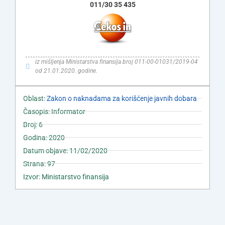
011/30 35 435
iz mišljenja Ministarstva finansija broj 011-00-01031/2019-04
od 21.01.2020. godine.
Oblast:
Zakon o naknadama za korišćenje javnih dobara
Časopis: Informator
Broj: 6
Godina: 2020
Datum objave: 11/02/2020
Strana: 97
Izvor: Ministarstvo finansija