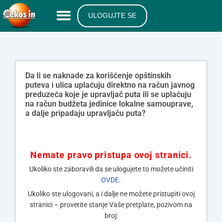
ULOGUJTE SE
Da li se naknade za korišćenje opštinskih
puteva i ulica uplaćuju direktno na račun javnog
preduzeća koje je upravljač puta ili se uplaćuju
na račun budžeta jedinice lokalne samouprave,
a dalje pripadaju upravljaču puta?
Nemate pravo pristupa ovoj stranici.
Ukoliko ste zaboravili da se ulogujete to možete učiniti
OVDE
.
Ukoliko ste ulogovani, a i dalje ne možete pristupiti ovoj
stranici – proverite stanje Vaše pretplate, pozivom na
broj: