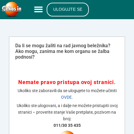
ULOGUJTE SE
Da li se mogu žaliti na rad javnog beležnika?
Ako mogu, zanima me kom organu se žalba
podnosi?
Nemate pravo pristupa ovoj stranici.
Ukoliko ste zaboravili da se ulogujete to možete učiniti
OVDE
.
Ukoliko ste ulogovani, a i dalje ne možete pristupiti ovoj
stranici – proverite stanje Vaše pretplate, pozivom na
broj:
011/30 35 435