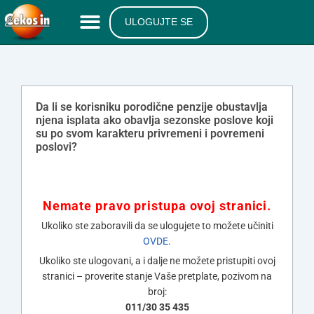
ULOGUJTE SE
Da li se korisniku porodične penzije obustavlja
njena isplata ako obavlja sezonske poslove koji
su po svom karakteru privremeni i povremeni
poslovi?
Nemate pravo pristupa ovoj stranici.
Ukoliko ste zaboravili da se ulogujete to možete učiniti
OVDE
.
Ukoliko ste ulogovani, a i dalje ne možete pristupiti ovoj
stranici – proverite stanje Vaše pretplate, pozivom na
broj:
011/30 35 435