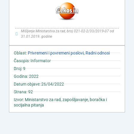
Mišljenje Ministarstva za rad, broj 021-02-2/33/2019-07 od
31.01.2019. godine
Oblast:
Privremeni i povremeni poslovi
,
Radni odnosi
Časopis: Informator
Broj: 9
Godina: 2022
Datum objave: 26/04/2022
Strana: 92
Izvor: Ministarstvo za rad, zapošljavanje, boračka i
socijalna pitanja