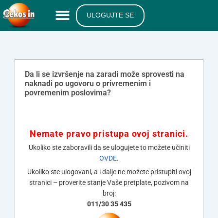
ULOGUJTE SE
Da li se izvršenje na zaradi može sprovesti na
naknadi po ugovoru o privremenim i
povremenim poslovima?
Nemate pravo pristupa ovoj stranici.
Ukoliko ste zaboravili da se ulogujete to možete učiniti
OVDE
.
Ukoliko ste ulogovani, a i dalje ne možete pristupiti ovoj
stranici – proverite stanje Vaše pretplate, pozivom na
broj:
011/30 35 435