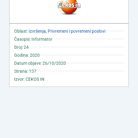
Oblast:
Izvršenja
,
Privremeni i povremeni poslovi
Časopis: Informator
Broj: 24
Godina: 2020
Datum objave: 26/10/2020
Strana: 137
Izvor: CEKOS IN