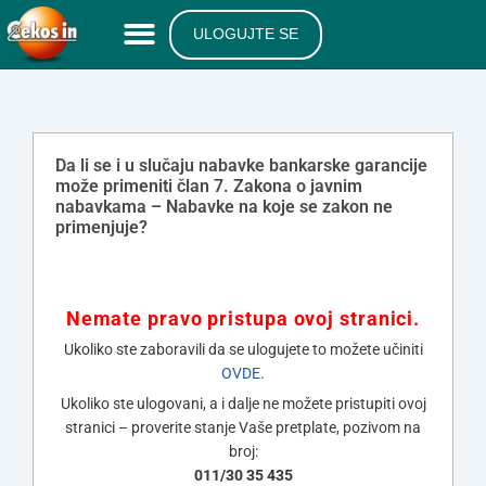
ULOGUJTE SE
Da li se i u slučaju nabavke bankarske garancije
može primeniti član 7. Zakona o javnim
nabavkama – Nabavke na koje se zakon ne
primenjuje?
Nemate pravo pristupa ovoj stranici.
Ukoliko ste zaboravili da se ulogujete to možete učiniti
OVDE
.
Ukoliko ste ulogovani, a i dalje ne možete pristupiti ovoj
stranici – proverite stanje Vaše pretplate, pozivom na
broj:
011/30 35 435