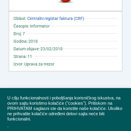
Oblast:
Centralni registar faktura (CRF)
Časopis: Informator
Broj: 7
Godina: 2018
Datum objave: 23/02/2018
Strana: 11
Izvor: Uprava za trezor
U cilju funkcionalnosti i poboljšanja korisničkog iskustva, na
ovom sajtu koristimo kolačiće ("cookies"). Pritiskom na
PRIHVATAM saglasni ste da koristite naše kolačiće. Ukoliko
ne prihvatite kolačiće određeni delovi sajta neće biti
funkcionalni.
.