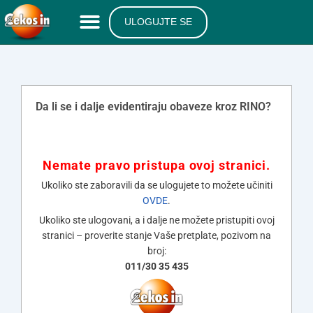
ULOGUJTE SE
Da li se i dalje evidentiraju obaveze kroz RINO?
Nemate pravo pristupa ovoj stranici.
Ukoliko ste zaboravili da se ulogujete to možete učiniti
OVDE
.
Ukoliko ste ulogovani, a i dalje ne možete pristupiti ovoj
stranici – proverite stanje Vaše pretplate, pozivom na
broj:
011/30 35 435