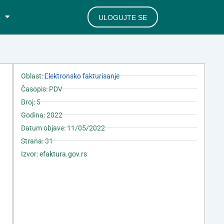
ULOGUJTE SE
Oblast:
Elektronsko fakturisanje
Časopis: PDV
Broj: 5
Godina: 2022
Datum objave: 11/05/2022
Strana: 31
Izvor: efaktura.gov.rs