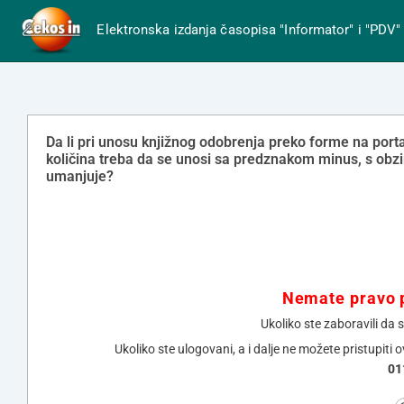
Elektronska izdanja časopisa "Informator" i "PDV"
Da li pri unosu knjižnog odobrenja preko forme na porta
količina treba da se unosi sa predznakom minus, s obz
umanjuje?
Nemate pravo p
Ukoliko ste zaboravili da 
Ukoliko ste ulogovani, a i dalje ne možete pristupiti 
01