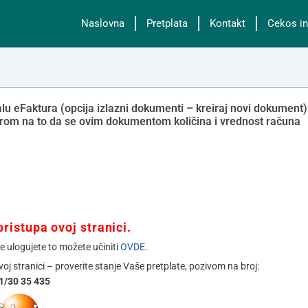
Naslovna
Pretplata
Kontakt
Cekos in
lu eFaktura (opcija izlazni dokumenti – kreiraj novi dokument)
irom na to da se ovim dokumentom količina i vrednost računa
ristupa ovoj stranici.
se ulogujete to možete učiniti
OVDE
.
ovoj stranici – proverite stanje Vaše pretplate, pozivom na broj:
1/30 35 435