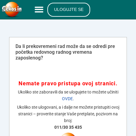
ULOGUJTE SE
Da li prekovremeni rad može da se odredi pre
početka redovnog radnog vremena
zaposlenog?
Nemate pravo pristupa ovoj stranici.
Ukoliko ste zaboravili da se ulogujete to možete učiniti
OVDE
.
Ukoliko ste ulogovani, a i dalje ne možete pristupiti ovoj
stranici – proverite stanje Vaše pretplate, pozivom na
broj:
011/30 35 435