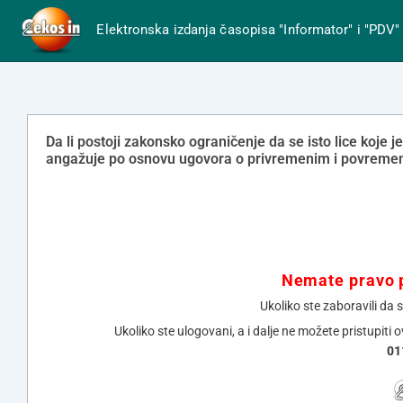
Elektronska izdanja časopisa "Informator" i "PDV"
Da li postoji zakonsko ograničenje da se isto lice koj
angažuje po osnovu ugovora o privremenim i povreme
Nemate pravo p
Ukoliko ste zaboravili da 
Ukoliko ste ulogovani, a i dalje ne možete pristupiti 
01