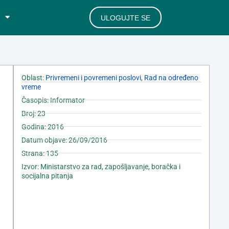
ULOGUJTE SE
Oblast:
Privremeni i povremeni poslovi
,
Rad na određeno
vreme
Časopis: Informator
Broj: 23
Godina: 2016
Datum objave: 26/09/2016
Strana: 135
Izvor: Ministarstvo za rad, zapošljavanje, boračka i
socijalna pitanja