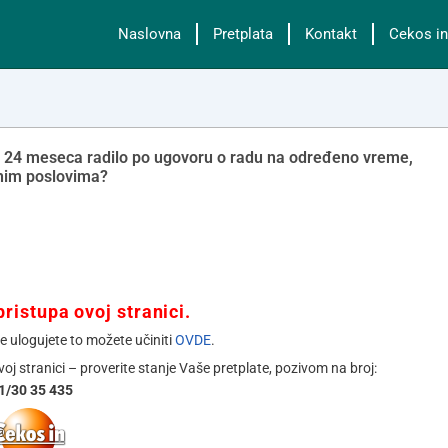
Naslovna
Pretplata
Kontakt
Cekos in
e je 24 meseca radilo po ugovoru o radu na određeno vreme,
nim poslovima?
ristupa ovoj stranici.
se ulogujete to možete učiniti
OVDE
.
ovoj stranici – proverite stanje Vaše pretplate, pozivom na broj:
1/30 35 435