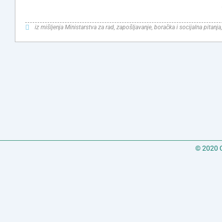
iz mišljenja Ministarstva za rad, zapošljavanje, boračka i socijalna pit
© 2020 C