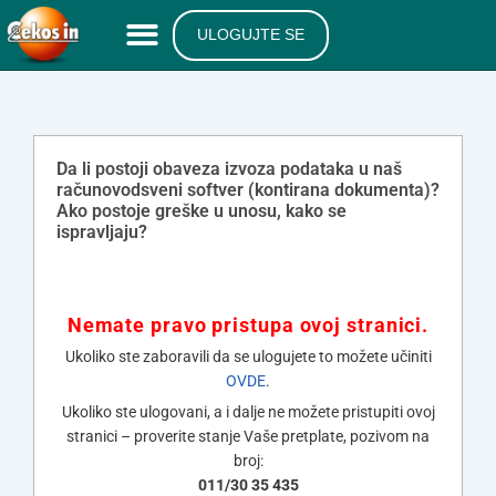
ULOGUJTE SE
Da li postoji obaveza izvoza podataka u naš
računovodsveni softver (kontirana dokumenta)?
Ako postoje greške u unosu, kako se
ispravljaju?
Nemate pravo pristupa ovoj stranici.
Ukoliko ste zaboravili da se ulogujete to možete učiniti
OVDE
.
Ukoliko ste ulogovani, a i dalje ne možete pristupiti ovoj
stranici – proverite stanje Vaše pretplate, pozivom na
broj:
011/30 35 435