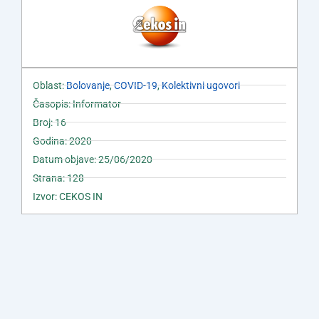
Oblast:
Bolovanje
,
COVID-19
,
Kolektivni ugovori
Časopis: Informator
Broj: 16
Godina: 2020
Datum objave: 25/06/2020
Strana: 128
Izvor: CEKOS IN