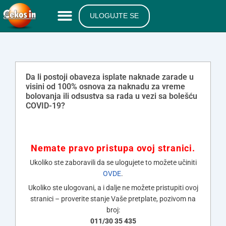
ULOGUJTE SE
Da li postoji obaveza isplate naknade zarade u
visini od 100% osnova za naknadu za vreme
bolovanja ili odsustva sa rada u vezi sa bolešću
COVID-19?
Nemate pravo pristupa ovoj stranici.
Ukoliko ste zaboravili da se ulogujete to možete učiniti
OVDE
.
Ukoliko ste ulogovani, a i dalje ne možete pristupiti ovoj
stranici – proverite stanje Vaše pretplate, pozivom na
broj:
011/30 35 435