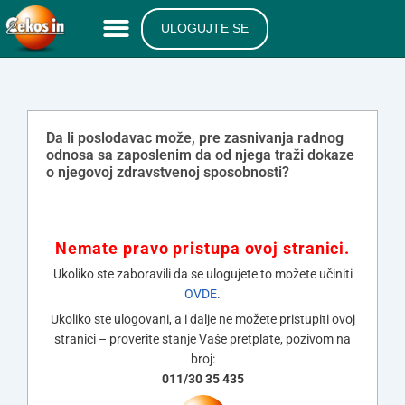
ULOGUJTE SE
Da li poslodavac može, pre zasnivanja radnog
odnosa sa zaposlenim da od njega traži dokaze
o njegovoj zdravstvenoj sposobnosti?
Nemate pravo pristupa ovoj stranici.
Ukoliko ste zaboravili da se ulogujete to možete učiniti
OVDE
.
Ukoliko ste ulogovani, a i dalje ne možete pristupiti ovoj
stranici – proverite stanje Vaše pretplate, pozivom na
broj:
011/30 35 435