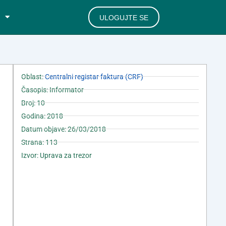
ULOGUJTE SE
Oblast:
Centralni registar faktura (CRF)
Časopis: Informator
Broj: 10
Godina: 2018
Datum objave: 26/03/2018
Strana: 113
Izvor: Uprava za trezor