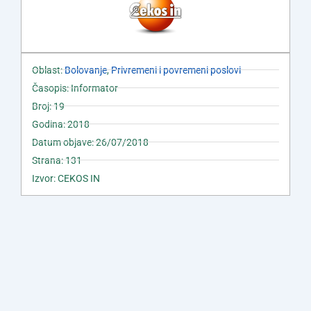
Oblast:
Bolovanje
,
Privremeni i povremeni poslovi
Časopis: Informator
Broj: 19
Godina: 2018
Datum objave: 26/07/2018
Strana: 131
Izvor: CEKOS IN