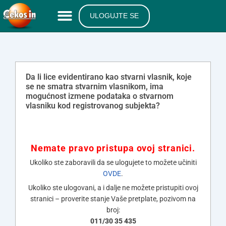
ULOGUJTE SE
Da li lice evidentirano kao stvarni vlasnik, koje
se ne smatra stvarnim vlasnikom, ima
mogućnost izmene podataka o stvarnom
vlasniku kod registrovanog subjekta?
Nemate pravo pristupa ovoj stranici.
Ukoliko ste zaboravili da se ulogujete to možete učiniti
OVDE
.
Ukoliko ste ulogovani, a i dalje ne možete pristupiti ovoj
stranici – proverite stanje Vaše pretplate, pozivom na
broj:
011/30 35 435