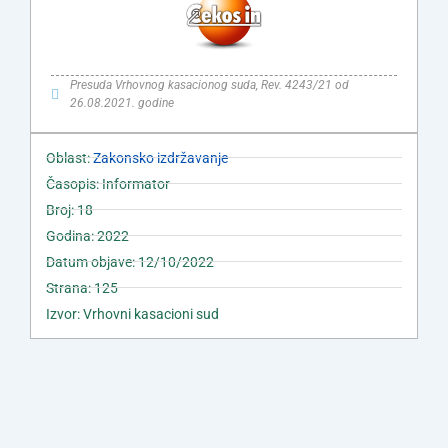
Presuda Vrhovnog kasacionog suda, Rev. 4243/21 od
26.08.2021. godine
Oblast:
Zakonsko izdržavanje
Časopis: Informator
Broj: 18
Godina: 2022
Datum objave: 12/10/2022
Strana: 125
Izvor: Vrhovni kasacioni sud