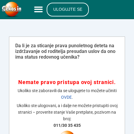
ULOGUJTE SE
Da li je za sticanje prava punoletnog deteta na
izdržavanje od roditelja presudan uslov da ono
ima status redovnog učenika?
Nemate pravo pristupa ovoj stranici.
Ukoliko ste zaboravili da se ulogujete to možete učiniti
OVDE
.
Ukoliko ste ulogovani, a i dalje ne možete pristupiti ovoj
stranici – proverite stanje Vaše pretplate, pozivom na
broj:
011/30 35 435