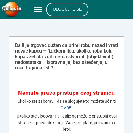
ULOGUJTE SE
Da li je trgovac dužan da primi robu nazad i vrati
novac kupcu – fizičkom licu, ukoliko roba koju
kupac želi da vrati nema stvarnih (objektivnih)
nedostataka – ispravna je, bez oštećenja, u
roku trajanja i sl.?
Nemate pravo pristupa ovoj stranici.
Ukoliko ste zaboravili da se ulogujete to možete učiniti
OVDE
.
Ukoliko ste ulogovani, a i dalje ne možete pristupiti ovoj
stranici – proverite stanje Vaše pretplate, pozivom na
broj: